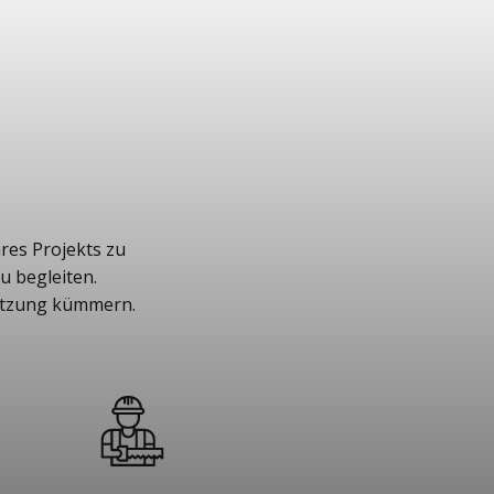
res Projekts zu
u begleiten.
setzung kümmern.